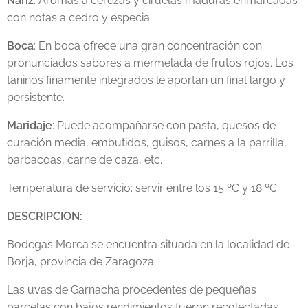
Nariz
: Aromas a cerezas y ciruelas maduras enmarcadas
con notas a cedro y especia.
Boca
: En boca ofrece una gran concentración con
pronunciados sabores a mermelada de frutos rojos. Los
taninos finamente integrados le aportan un final largo y
persistente.
Maridaje
: Puede acompañarse con pasta, quesos de
curación media, embutidos, guisos, carnes a la parrilla,
barbacoas, carne de caza, etc.
Temperatura de servicio: servir entre los 15 ºC y 18 ºC.
DESCRIPCION:
Bodegas Morca se encuentra situada en la localidad de
Borja, provincia de Zaragoza.
Las uvas de Garnacha procedentes de pequeñas
parcelas con bajos rendimientos fueron recolectadas