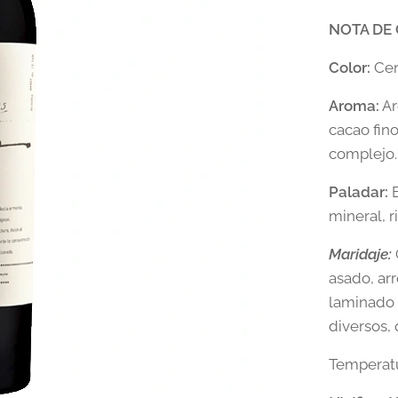
NOTA DE
Color:
Cer
Aroma:
Ar
cacao fino
complejo.
Paladar:
E
mineral, r
Maridaje:
asado, arr
laminado 
diversos,
Temperatu