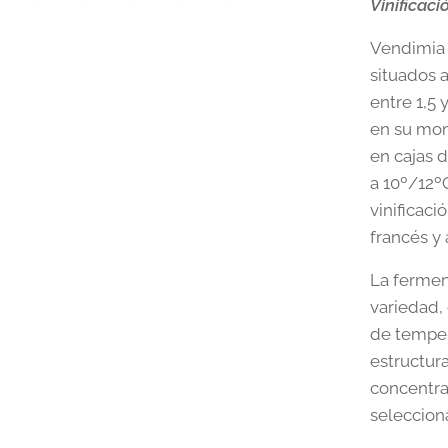
Vinificaci
Vendimia 
situados a
entre 1,5
en su mom
en cajas 
a 10º/12º
vinificaci
francés y
La fermen
variedad,
de temper
estructura
concentra
seleccion