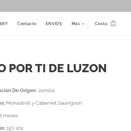
SKY
Contacto
ENVIOS
Más
Cesta
O POR TI DE LUZON
ción De Origen:
Jumilla
es:
Monastrell y Cabernet Sauvignon
18 meses
ón
: 15% Vol