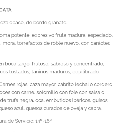
 CATA
eza opaco, de borde granate.
oma potente, expresivo fruta madura, especiado,
, mora, torrefactos de roble nuevo, con carácter,
n boca largo, frutoso, sabroso y concentrado,
icos tostados, taninos maduros, equilibrado.
Carnes rojas, caza mayor, cabrito lechal o cordero
oces con carne, solomillo con foie con salsa o
de trufa negra, oca, embutidos ibéricos, guisos
 queso azul, quesos curados de oveja y cabra.
ra de Servicio: 14º-16º