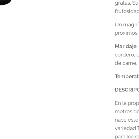
gratas. S
frutosidad
Un magníf
próximos 
Maridaje
cordero, 
de carne.
Temperatu
DESCRIP
En la pro
metros de 
nace este
variedad T
para logr