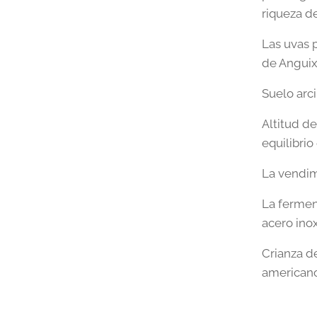
riqueza de
Las uvas 
de Anguix
Suelo arci
Altitud d
equilibri
La vendim
La fermen
acero ino
Crianza d
americano