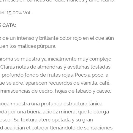
ón
: 15,00% Vol.
 CATA:
o de un intenso y brillante color rojo en el que aún
guen los matices púrpura.
 aroma se muestra ya inicialmente muy complejo
. Claras notas de almendras y avellanas tostadas
 profundo fondo de frutas rojas. Poco a poco, a
 se abre, aparecen recuerdos de vainilla, café́,
eminiscencias de cedro, hojas de tabaco y cacao.
 boca muestra una profunda estructura tánica
a por una buena acidez mineral que le otorga
escor. Su textura aterciopelada y su gran
d acarician el paladar llenándolo de sensaciones