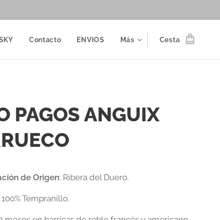
SKY
Contacto
ENVIOS
Más
Cesta
O PAGOS ANGUIX
RRUECO
ción de Origen
: Ribera del Duero.
:
100% Tempranillo.
2 meses en barricas de roble francés y americano.