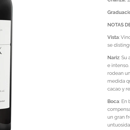
Graduaci
NOTAS DE
Vista
: Vin
se distin
Nariz
: Su
e intenso
rodean un
medida que
cacao y r
Boca
: En
compensad
un gran fr
untuosida