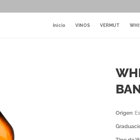
Inicio
VINOS
VERMUT
WHI
WHI
BAN
Origen
: E
Graduaci
Tipo de 