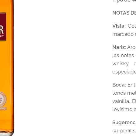
NOTAS DE
Vista:
Col
marcado m
Nariz:
Aro
las notas 
whisky 
especiado
Boca:
Entr
tonos mel
vainilla.
levísimo 
Sugerenci
su perfil 