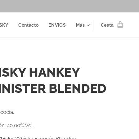
SKY
Contacto
ENVIOS
Más
Cesta
SKY HANKEY
NISTER BLENDED
scocia.
ón
: 40,00% Vol.
Whisky
: Whisky Escocés Blended