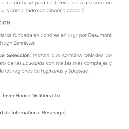
 o como base para coctelería clásica (como un
our
o combinado con ginger ale/soda).
CION:
arca fundada en Londres en 1757 por Beaumont
Hugh Bannister.
de Selección:
Mezcla que combina whiskies de
ero de las
Lowlands
con maltas más complejas y
de las regiones de
Highlands
y
Speyside
.
:
Inver House Distillers Ltd.
d de International Beverage).