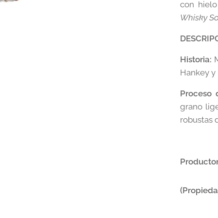
con hielo
Whisky S
DESCRIP
Historia:
M
Hankey y 
Proceso 
grano lig
robustas 
Productor
(Propieda