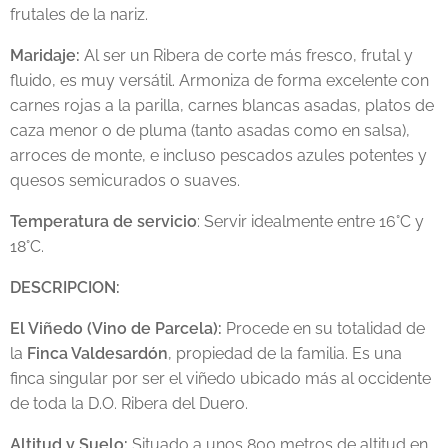
frutales de la nariz.
Maridaje:
Al ser un Ribera de corte más fresco, frutal y
fluido, es muy versátil. Armoniza de forma excelente con
carnes rojas a la parilla, carnes blancas asadas, platos de
caza menor o de pluma (tanto asadas como en salsa),
arroces de monte, e incluso pescados azules potentes y
quesos semicurados o suaves.
Temperatura de servicio
: Servir idealmente entre 16°C y
18°C.
DESCRIPCION:
El Viñedo (Vino de Parcela):
Procede en su totalidad de
la
Finca Valdesardón
, propiedad de la familia. Es una
finca singular por ser el viñedo ubicado más al occidente
de toda la D.O. Ribera del Duero.
Altitud y Suelo:
Situado a unos 800 metros de altitud en