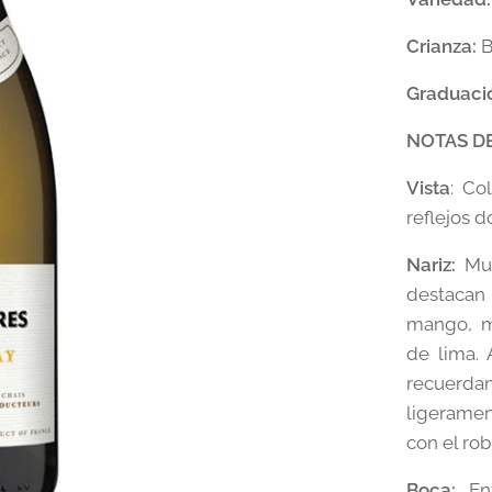
Crianza:
B
Graduaci
NOTAS D
Vista
: Co
reflejos 
Nariz:
Muy
destacan 
mango, m
de lima. 
recuerdan
ligeramen
con el rob
Boca:
Ent