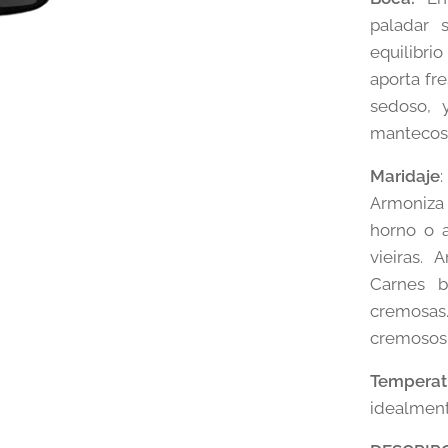
paladar 
equilibrio
aporta fr
sedoso, y
mantecoso
Maridaje
Armoniza 
horno o a
vieiras. 
Carnes b
cremosas.
cremosos 
Temperat
idealmen