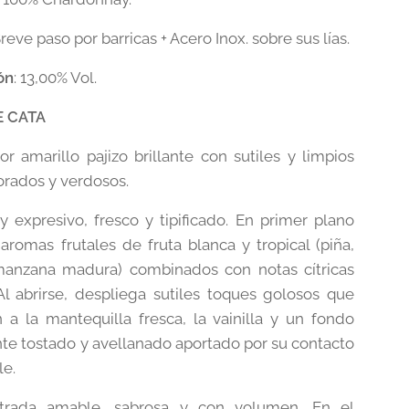
reve paso por barricas + Acero Inox. sobre sus lías.
ón
: 13,00% Vol.
E CATA
lor amarillo pajizo brillante con sutiles y limpios
dorados y verdosos.
 expresivo, fresco y tipificado. En primer plano
aromas frutales de fruta blanca y tropical (piña,
anzana madura) combinados con notas cítricas
Al abrirse, despliega sutiles toques golosos que
 a la mantequilla fresca, la vainilla y un fondo
te tostado y avellanado aportado por su contacto
le.
rada amable, sabrosa y con volumen. En el