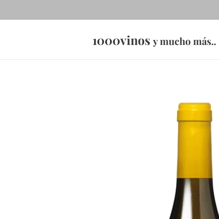
1000vinos
y mucho más..