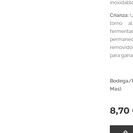
inoxidable
Crianza:
U
torno 
fermenta
permanece
removido
para gana
Bodega/P
Mas).
8,70