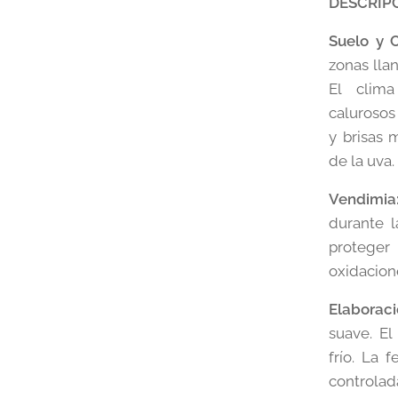
DESCRIP
Suelo y C
zonas llan
El clim
calurosos
y brisas 
de la uva.
Vendimia
durante 
proteger
oxidacion
Elaboraci
suave. E
frío. La 
controla