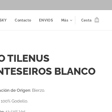
SKY
Contacto
ENVIOS
Más
Cesta
O TILENUS
TESEIROS BLANCO
ción de Origen
: Bierzo.
:
100% Godello.
ón
: 12,50% Vol.