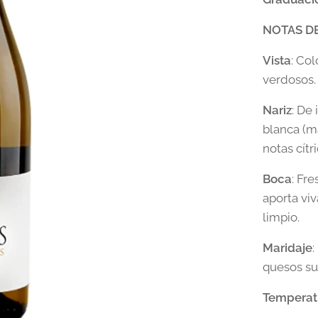
NOTAS DE
Vista
: Col
verdosos.
Nariz
: De
blanca (m
notas cítri
Boca
: Fr
aporta viv
limpio.
Maridaje
quesos su
Temperatu