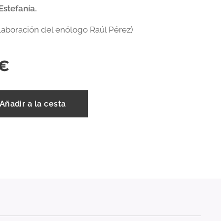
stefanía.
olaboración del enólogo Raúl Pérez)
€
Añadir a la cesta