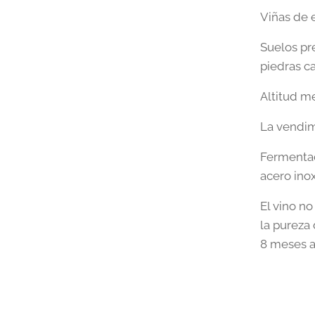
Viñas de 
Suelos pr
piedras ca
Altitud m
La vendim
Fermentac
acero ino
El vino n
la pureza
8 meses a