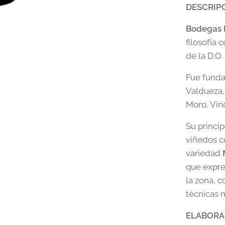
DESCRIP
Bodegas 
filosofía 
de la D.O.
Fue funda
Valdueza,
Moro, Vin
Su princip
viñedos c
variedad
que expre
la zona, c
técnicas 
ELABORA