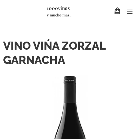
1000vinos
y mucho más..
VINO VIŃA ZORZAL
GARNACHA