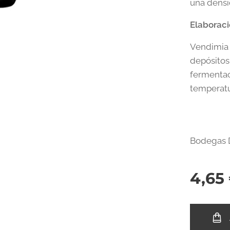
una densi
Elaborac
Vendimia 
depósitos 
fermentac
temperatu
Bodegas 
4,65